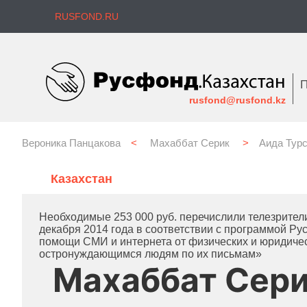
RUSFOND.RU
П
rusfond@rusfond.kz
Вероника Панцакова
<
Махаббат Серик
>
Аида Тур
Казахстан
Необходимые 253 000 руб. перечислили телезрители 
декабря 2014 года в соответствии с программой Р
помощи СМИ и интернета от физических и юридиче
остронуждающимся людям по их письмам»
Махаббат Сер