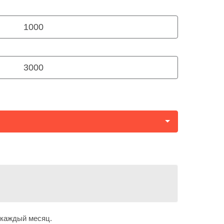
Бекзада Аскарова
Нурболат Габдуллин
1000
Настя Гарилева
Вероника Панцакова
3000
Галя Кузнецова
Мейрамбек Тореахмет
Эмирхан Алиев
Рома Скрипко
Жанайым Бигалиева
Бекжан Аязбаев
Каракат Адилбек
Нурислам Айкинбай
Балнур Айкинбай
 каждый месяц.