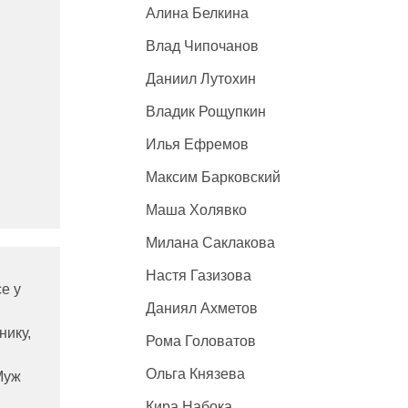
Алина Белкина
Влад Чипочанов
Даниил Лутохин
Владик Рощупкин
Илья Ефремов
Максим Барковский
Маша Холявко
Милана Саклакова
Настя Газизова
е у
Даниял Ахметов
нику,
Рома Головатов
Ольга Князева
Муж
Кира Набока