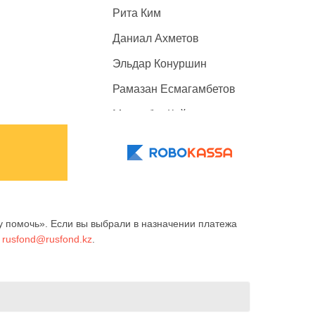
Рита Ким
Даниал Ахметов
Эльдар Конуршин
Рамазан Есмагамбетов
Махамбет Кайролда
Ерали Бердыханов
Арина Голубь
Батухан Бексултан
Аружан Оразбекова
 помочь». Если вы выбрали в назначении платежа
у
rusfond@rusfond.kz
.
Анеля Балтабаева
Ангелина Косинова
Мелисса Сидоренко