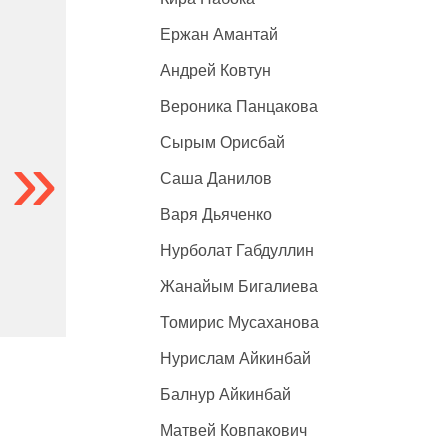
Ержан Амантай
Андрей Ковтун
Вероника Панцакова
Сырым Орисбай
Саша Данилов
Варя Дьяченко
Нурболат Габдуллин
Жанайым Бигалиева
Томирис Мусаханова
Нурислам Айкинбай
Балнур Айкинбай
Матвей Ковпакович