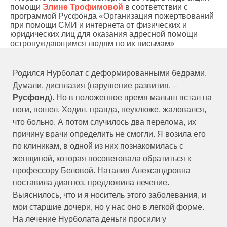
помощи
Элине Трофимовой
в соответствии с
программой Русфонда «Организация пожертвований
при помощи СМИ и интернета от физических и
юридических лиц для оказания адресной помощи
остронуждающимся людям по их письмам»
Родился Нурболат с деформированными бедрами.
Думали, дисплазия (нарушение развития. –
Русфонд
). Но в положенное время малыш встал на
ноги, пошел. Ходил, правда, неуклюже, жаловался,
что больно. А потом случилось два перелома, их
причину врачи определить не смогли. Я возила его
по клиникам, в одной из них познакомилась с
женщиной, которая посоветовала обратиться к
профессору Беловой. Наталия Александровна
поставила диагноз, предложила лечение.
Выяснилось, что и я носитель этого заболевания, и
мои старшие дочери, но у нас оно в легкой форме.
На лечение Нурболата деньги просили у