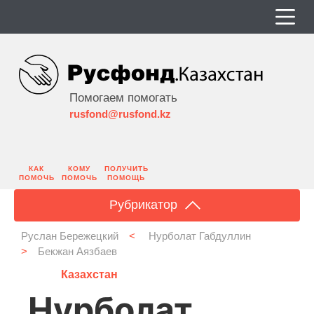
Помогаем помогать
rusfond@rusfond.kz
КАК
КОМУ
ПОЛУЧИТЬ
ПОМОЧЬ
ПОМОЧЬ
ПОМОЩЬ
Рубрикатор
Руслан Бережецкий
<
Нурболат Габдуллин
>
Бекжан Аязбаев
Казахстан
Нурболат