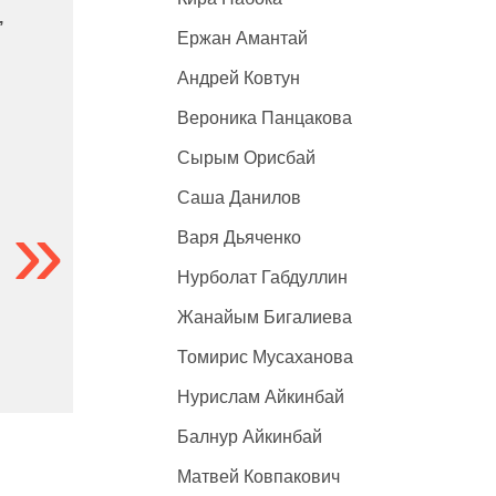
,
Ержан Амантай
Андрей Ковтун
Вероника Панцакова
Сырым Орисбай
Саша Данилов
Варя Дьяченко
Нурболат Габдуллин
Жанайым Бигалиева
Томирис Мусаханова
Нурислам Айкинбай
Балнур Айкинбай
Матвей Ковпакович