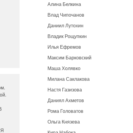
Алина Белкина
Влад Чипочанов
Даниил Лутохин
Владик Рощупкин
Илья Ефремов
Максим Барковский
Маша Холявко
Милана Саклакова
ом.
Настя Газизова
ой.
Даниял Ахметов
В
Рома Головатов
Ольга Князева
 Я
Кира Набока