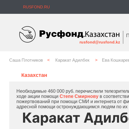
RUSFOND.RU
П
rusfond@rusfond.kz
Саша Плотников
<
Каракат Адилбек
>
Ева Кошкаре
Казахстан
Необходимые 460 000 руб. перечислили телезрители
ходе акции помощи
Степе Смирнову
в соответств
пожертвований при помощи СМИ и интернета от физ
адресной помощи остронуждающимся людям по их
Каракат Адилб