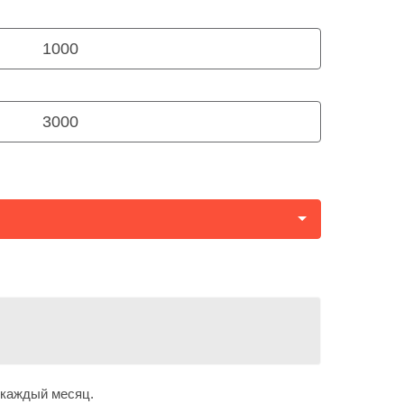
Бекзада Аскарова
Нурболат Габдуллин
1000
Настя Гарилева
Вероника Панцакова
3000
Галя Кузнецова
Мейрамбек Тореахмет
Эмирхан Алиев
Рома Скрипко
Жанайым Бигалиева
Бекжан Аязбаев
Каракат Адилбек
Нурислам Айкинбай
Балнур Айкинбай
 каждый месяц.