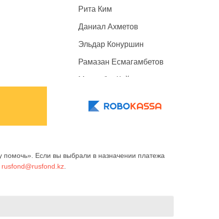
Рита Ким
Даниал Ахметов
Эльдар Конуршин
Рамазан Есмагамбетов
Махамбет Кайролда
Ерали Бердыханов
Арина Голубь
Батухан Бексултан
Аружан Оразбекова
 помочь». Если вы выбрали в назначении платежа
у
rusfond@rusfond.kz
.
Анеля Балтабаева
Ангелина Косинова
Мелисса Сидоренко