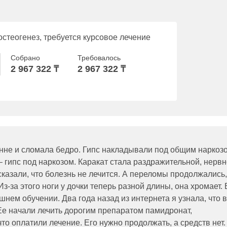
стеогенез, требуется курсовое лечение
Собрано
Требовалось
2 967 322 ₸
2 967 322 ₸
ванне и сломала бедро. Гипс накладывали под общим наркоз
 гипс под наркозом. Каракат стала раздражительной, нервн
сказали, что болезнь не лечится. А переломы продолжались,
з-за этого ноги у дочки теперь разной длины, она хромает. 
нем обучении. Два года назад из интернета я узнала, что в
 Ее начали лечить дорогим препаратом памидронат,
о оплатили лечение. Его нужно продолжать, а средств нет.