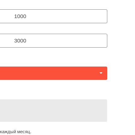
Бекзада Аскарова
Нурболат Габдуллин
1000
Настя Гарилева
Вероника Панцакова
3000
Галя Кузнецова
Мейрамбек Тореахмет
Эмирхан Алиев
Рома Скрипко
Жанайым Бигалиева
Бекжан Аязбаев
Каракат Адилбек
Нурислам Айкинбай
Балнур Айкинбай
 каждый месяц.