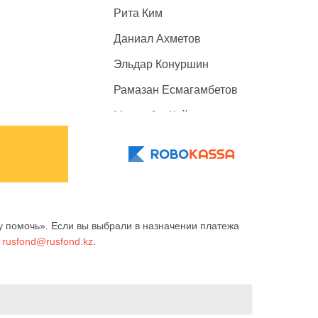
Рита Ким
Даниал Ахметов
Эльдар Конуршин
Рамазан Есмагамбетов
Махамбет Кайролда
Ерали Бердыханов
Арина Голубь
Батухан Бексултан
Аружан Оразбекова
 помочь». Если вы выбрали в назначении платежа
у
rusfond@rusfond.kz
.
Анеля Балтабаева
Ангелина Косинова
Мелисса Сидоренко