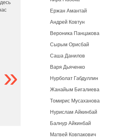
здесь
нас
Ержан Амантай
Андрей Ковтун
Вероника Панцакова
Сырым Орисбай
Саша Данилов
Варя Дьяченко
Нурболат Габдуллин
Жанайым Бигалиева
Томирис Мусаханова
Нурислам Айкинбай
Балнур Айкинбай
Матвей Ковпакович