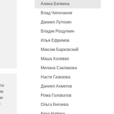
Алина Белкина
Влад Чипочанов
Даниил Лутохин
Владик Рощупкин
Илья Ефремов
Максим Барковский
Маша Холявко
Милана Саклакова
Настя Газизова
сто
Даниял Ахметов
ли
Рома Головатов
чи
о
Ольга Князева
Кира Набока