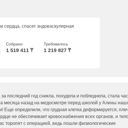
к сердца, спасет эндоваскулярная
Собрано
Требовалось
1 519 411 ₸
1 219 827 ₸
 за последний год сникла, похудела и побледнела, стала ча
два месяца назад на медосмотре перед школой у Алины наш
и! Еще определили, что грудная клетка деформируется, пле
ердце не обеспечивает кровоснабжения всех органов, и тел
ас торопят с операцией, ведь пошли физиологические