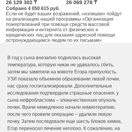
26 129 302 ₸
26 069 278 ₸
Собрано 4 050 615 руб.
Если не будет ваших возражений, «излишки» пойдут
на реализацию нашей программы «Организация
пожертвований при помощи средств массовой
информации и интернета от физических и
юридических лиц для оказания адресной помощи
остронуждающимся людям по их письмам»
В год у сына внезапно поднялась высокая
температура, которую никак не удавалось сбить,
затем мы заметили на животе Егора припухлость.
УЗИ показало объемное образование левой почки,
нас сразу госпитализировали. Дополнительные
исследования подтвердили страшные опасения: у
сына нефробластома – злокачественная опухоль
почки. Врачи немедленно начали химиотерапию,
после чего провели операцию – удалили левую
почку. Затем последовали еще шесть блоков химии,
Егор переносил лечение неплохо. К сожалению, на