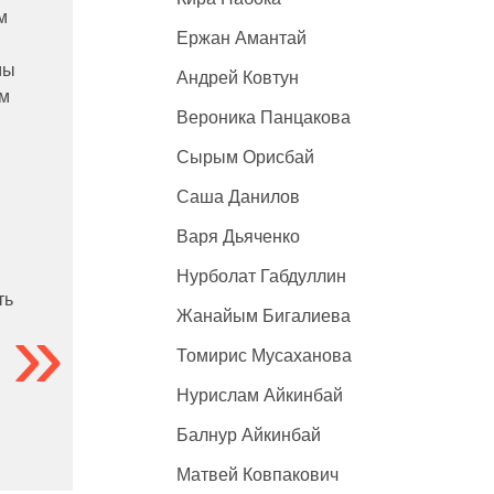
м
Ержан Амантай
мы
Андрей Ковтун
ом
Вероника Панцакова
Сырым Орисбай
Саша Данилов
Варя Дьяченко
Нурболат Габдуллин
ть
Жанайым Бигалиева
Томирис Мусаханова
Нурислам Айкинбай
Балнур Айкинбай
Матвей Ковпакович