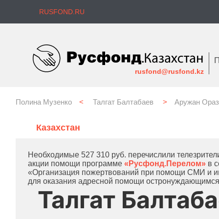
RUSFOND.RU
П
rusfond@rusfond.kz
Полина Музенко
<
Талгат Балтабаев
>
Аружан Ораз
Казахстан
Необходимые 527 310 руб. перечислили телезрители
акции помощи программе
«Русфонд.Перелом»
в с
«Организация пожертвований при помощи СМИ и ин
для оказания адресной помощи остронуждающимся
Талгат Балтаб