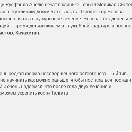
ощи Русфонда Анелю лечат в клинике Глобал Медикал Систе
или в эту клинику документы Талгата. Профессор Белова
ьше начать сыну курсовое лечение. Но у нас нет денег, и 
ий, с тремя детьми живем в служебной квартире в военн
етов, Казахстан.
чень редкая форма несовершенного остеогенеза – 6-й тип.
но начинать как можно раньше, чтобы постараться постави
 Мы очень надеемся, что после года-двух лечения и
можем укрепить кости Талгата