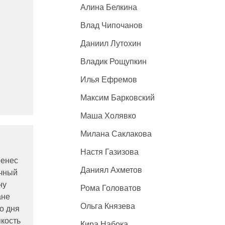
Алина Белкина
Влад Чипочанов
Даниил Лутохин
Владик Рощупкин
Илья Ефремов
Максим Барковский
Маша Холявко
Милана Саклакова
Настя Газизова
ренес
Даниял Ахметов
очный
ну
Рома Головатов
ане
Ольга Князева
о дня
пкость
Кира Набока