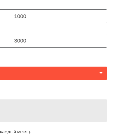
Бекзада Аскарова
Нурболат Габдуллин
1000
Настя Гарилева
Вероника Панцакова
3000
Галя Кузнецова
Мейрамбек Тореахмет
Эмирхан Алиев
Рома Скрипко
Жанайым Бигалиева
Бекжан Аязбаев
Каракат Адилбек
Нурислам Айкинбай
Балнур Айкинбай
 каждый месяц.