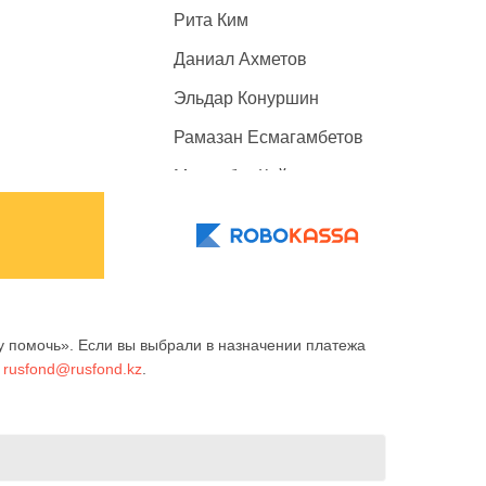
Рита Ким
Даниал Ахметов
Эльдар Конуршин
Рамазан Есмагамбетов
Махамбет Кайролда
Ерали Бердыханов
Арина Голубь
Батухан Бексултан
Аружан Оразбекова
 помочь». Если вы выбрали в назначении платежа
у
rusfond@rusfond.kz
.
Анеля Балтабаева
Ангелина Косинова
Мелисса Сидоренко