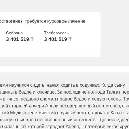
стеогенез, требуется курсовое лечение
Собрано
Требовалось
3 401 519 ₸
3 401 519 ₸
емя научился сидеть, начал ходить в ходунках. Когда сыну
ещины в бедре и ключице. За последние полгода Талгат пе
 в гипсе: недавно сломал правое бедро и левую голень. Т
 нашей старшей дочери Анели несовершенный остеогенез, сы
кий Медико-генетический научный центр, так как в Казахст
лючению выявлен несовершенный остеогенез. До последнег
болезнь, от которой страдает Анеля, – патологическая хру