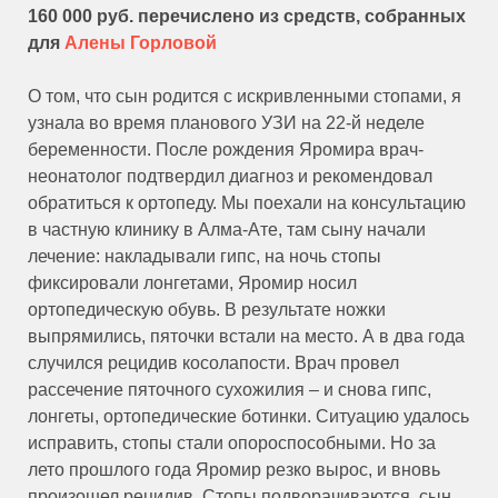
160 000 руб. перечислено из средств, собранных
для
Алены Горловой
О том, что сын родится с искривленными стопами, я
узнала во время планового УЗИ на 22-й неделе
беременности. После рождения Яромира врач-
неонатолог подтвердил диагноз и рекомендовал
обратиться к ортопеду. Мы поехали на консультацию
в частную клинику в Алма-Ате, там сыну начали
лечение: накладывали гипс, на ночь стопы
фиксировали лонгетами, Яромир носил
ортопедическую обувь. В результате ножки
выпрямились, пяточки встали на место. А в два года
случился рецидив косолапости. Врач провел
рассечение пяточного сухожилия – и снова гипс,
лонгеты, ортопедические ботинки. Ситуацию удалось
исправить, стопы стали опороспособными. Но за
лето прошлого года Яромир резко вырос, и вновь
произошел рецидив. Стопы подворачиваются, сын